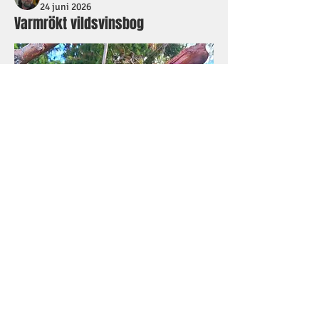
24 juni 2026
Varmrökt vildsvinsbog
Om
Välkommen till forum köttförädling! Här
fokuserar vi enbart
...
Läs mer
medlemmar
Häromdagen varmrökte jag några 
vildsvinsbogar. Jag brukar låta köttet jag röker 
få ligga i saltlake några dagar innan rökning. 
Jag brukar köra en 9% lake. Räknar med att 
Se alla medlemmar (268)