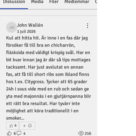
Diskussion
Media
Filer
Medlemmar
Om
John Wallén
John Wallén
1 juli 2026
Kul att hitta hit. Är inne i en fas där jag 
försöker få till bra en chicharrón, 
fläsksida med väldigt krispig svål. Har en 
bit kvar innan jag är där så tips mottages 
tacksamt. Har just avslutat en annan 
fas, att få till short ribs som ibland finns 
hos t.ex. Citygross. Tycker att 65 grader 
24h i sous vide med en rub och sedan ge 
yta med majonnäs i en gjutjärnpanna blir 
ett rätt bra resultat. Har tyvärr inte 
möjlighet att köra traditionellt i en 
smoker...
6
6
4
216