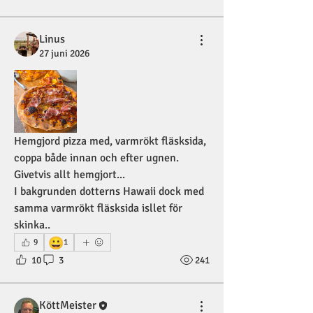
Linus
27 juni 2026
Hemgjord pizza med, varmrökt fläsksida, 
coppa både innan och efter ugnen. 
Givetvis allt hemgjort... 
I bakgrunden dotterns Hawaii dock med 
samma varmrökt fläsksida isllet för 
skinka.. 
😀
9
1
10
3
241
KöttMeister