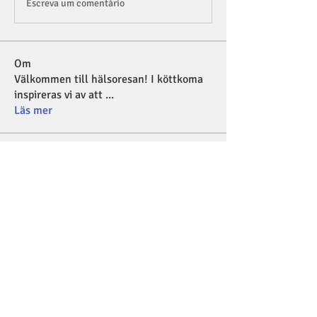
Escreva um comentário
Om
Välkommen till hälsoresan! I köttkoma
inspireras vi av att
...
Läs mer
medlemmar
vyf4knwggm
Följ
vyf4knwggm
johann.binninge
Följ
johann.binninge
andersklindgren
Följ
andersklindgren
susannewallin
Följ
henrik2268
Följ
henrik2268
Se alla medlemmar (123)