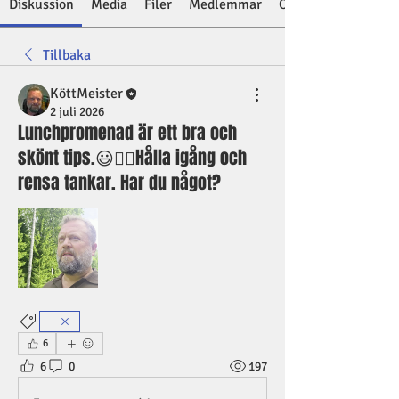
Diskussion
Media
Filer
Medlemmar
Om
Tillbaka
KöttMeister
2 juli 2026
Lunchpromenad är ett bra och
skönt tips.😃👍🏼Hålla igång och
rensa tankar. Har du något?
6
6
0
197